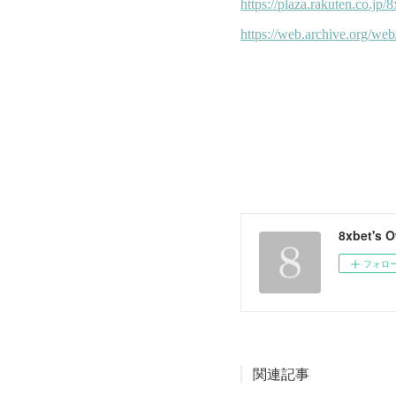
8xbet's 
フォロ
関連記事