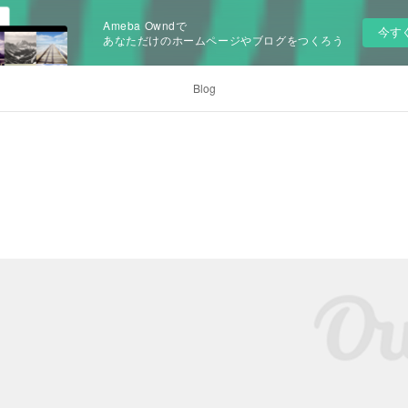
Ameba Owndで
今す
あなただけのホームページやブログをつくろう
Blog